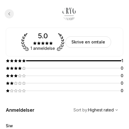
5.0
Skrive en omtale
1 anmeldelse
1
0
0
0
0
,
Highest rated
Sort
Anmeldelser
Sort by
:
Highest rated
Siw