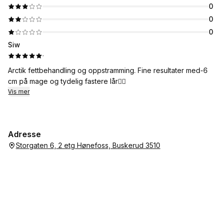
0
0
0
Siw
·
Arctik fettbehandling og oppstramming. Fine resultater med-6
cm på mage og tydelig fastere lår👍🏻
Vis mer
Adresse
Storgaten 6, 2 etg Hønefoss, Buskerud 3510