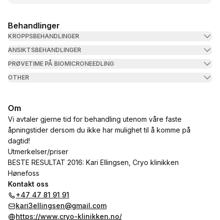
Behandlinger
KROPPSBEHANDLINGER
ANSIKTSBEHANDLINGER
PRØVETIME PÅ BIOMICRONEEDLING
OTHER
Om
Vi avtaler gjerne tid for behandling utenom våre faste
åpningstider dersom du ikke har mulighet til å komme på
dagtid!
Utmerkelser/priser
BESTE RESULTAT 2016: Kari Ellingsen, Cryo klinikken
Hønefoss
Kontakt oss
+47 47 81 91 91
kari3ellingsen@gmail.com
https://www.cryo-klinikken.no/