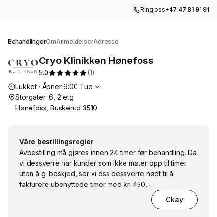
Ring oss
+47 47 81 91 91
Cryo Klinikken Hønefoss
Behandlinger
Om
Anmeldelser
Adresse
Cryo Klinikken Hønefoss
5.0
(
1
)
Åpningstider
Lukket
·
Åpner
9:00
Tue
Storgaten 6, 2 etg
Hønefoss, Buskerud 3510
Våre bestillingsregler
Avbestilling må gjøres innen 24 timer før behandling. Da
vi dessverre har kunder som ikke møter opp til timer
uten å gi beskjed, ser vi oss dessverre nødt til å
fakturere ubenyttede timer med kr. 450,-.
Okay