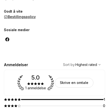
Godt å vite
Bestillingspolicy
Sosiale medier
,
Highest rated
Sort
Anmeldelser
Sort by
:
Highest rated
5.0
Skrive en omtale
1 anmeldelse
1
0